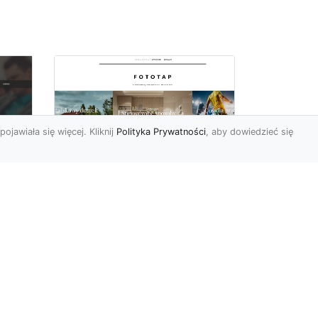
pojawiała się więcej. Kliknij
Polityka Prywatności
, aby dowiedzieć się
Ascetyczna,
elegancka,
z
nowoczesna – biel na
ścianach!
Nowoczesne aranżacje
na
przestrzeni mają to do
ej
siebie, że coraz częściej to