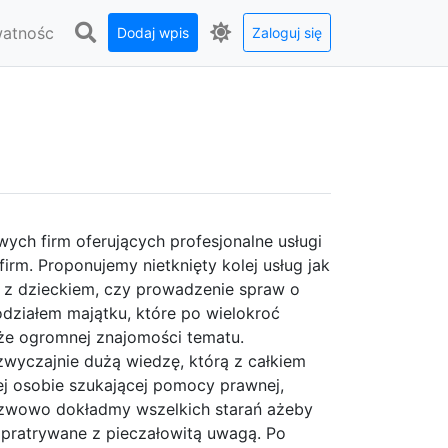
watnośc
Dodaj wpis
Zaloguj się
ych firm oferujących profesjonalne usługi
irm. Proponujemy nietknięty kolej usług jak
 z dzieckiem, czy prowadzenie spraw o
odziałem majątku, które po wielokroć
e ogromnej znajomości tematu.
zwyczajnie dużą wiedzę, którą z całkiem
j osobie szukającej pomocy prawnej,
zwowo dokładmy wszelkich starań ażeby
zpratrywane z pieczałowitą uwagą. Po