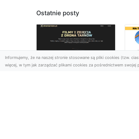
Ostatnie posty
Informujemy, że na naszej stronie stosowane są pliki cookies (tzw. ciast
więcej, w tym jak zarządzać plikami cookies za pośrednictwem swojej p
Us
Zdjęcia z drona
Tr
Tarnów – przyszłość
Ma
wizualnej komunikacji
Ra
Go
Współczesne technologie
Pr
umożliwiają spojrzenie na
świat z zupełnie nowej
Wy
perspektywy. Firma Dron
Po
T...
Re