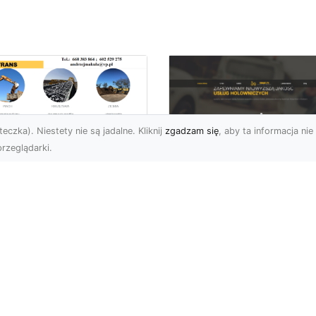
eczka). Niestety nie są jadalne. Kliknij
zgadzam się
, aby ta informacja nie 
rzeglądarki.
ługi Wywrotek i
ansportu
FHU XMar – Twoje
teriałów Sypkich w
Bezpieczeństwo i
domiu – MA-TRANS
Komfort na Drodze 
towy na Twoje
Pomocą Drogową
ojekty
24/7
najem Wywrotek na
FHU XMar – Profesjonal
trzeby Budowy i
Pomoc Drogowa w Każd
montów Firma MA-