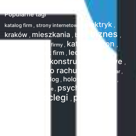
Popularne tagi
elektryk
katalog firm
,
strony internetowe
,
,
biznes
mieszkania
kraków
bhp
,
,
,
,
katalog stron
usługi elektryczne
,
firmy
,
,
leczenie
baza wizytówek firm
,
konstrukcje stalowe
alkoholizmu
,
,
biuro rachunkowe
baza firm
,
,
baciar
,
tapety
holowanie
psycholog
,
,
,
porady
,
psychoterapia
psychoterapia online
,
,
noclegi
pomoc
wypoczynek
,
,
drogowa