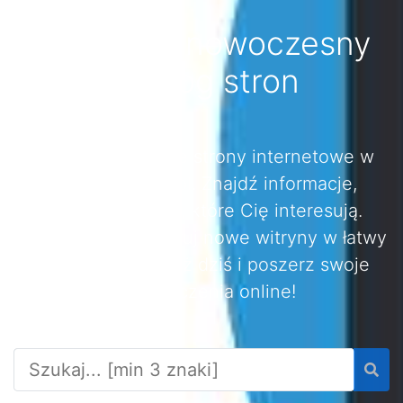
Bryzg.pl - nowoczesny
katalog stron
Odkryj różnorodne strony internetowe w
katalogu bryzg.pl. Znajdź informacje,
produkty i usługi, które Cię interesują.
Przeglądaj i eksploruj nowe witryny w łatwy
sposób. Dołącz już dziś i poszerz swoje
doświadczenia online!