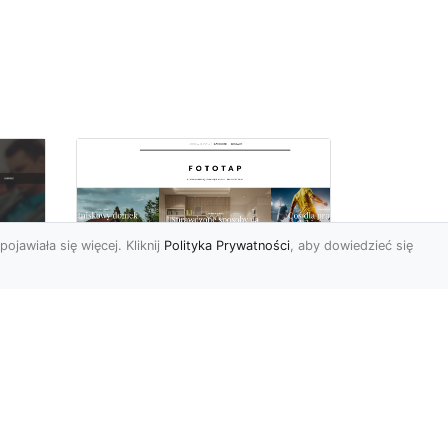
pojawiała się więcej. Kliknij
Polityka Prywatności
, aby dowiedzieć się
Ascetyczna,
elegancka,
z
nowoczesna – biel na
ścianach!
Nowoczesne aranżacje