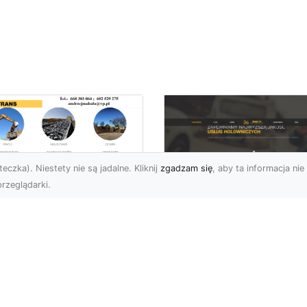
eczka). Niestety nie są jadalne. Kliknij
zgadzam się
, aby ta informacja nie 
rzeglądarki.
ługi Wywrotek i
ansportu
FHU XMar – Twoje
teriałów Sypkich w
Bezpieczeństwo i
domiu – MA-TRANS
Komfort na Drodze 
towy na Twoje
Pomocą Drogową
ojekty
24/7