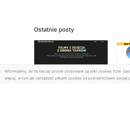
Ostatnie posty
Informujemy, że na naszej stronie stosowane są pliki cookies (tzw. ciast
więcej, w tym jak zarządzać plikami cookies za pośrednictwem swojej p
Us
Zdjęcia z drona
Tr
Tarnów – przyszłość
Ma
wizualnej komunikacji
Ra
Go
Współczesne technologie
Pr
umożliwiają spojrzenie na
świat z zupełnie nowej