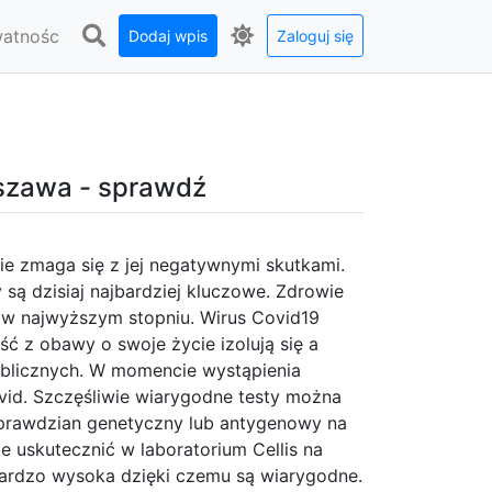
watnośc
Dodaj wpis
Zaloguj się
rszawa - sprawdź
ie zmaga się z jej negatywnymi skutkami.
są dzisiaj najbardziej kluczowe. Zdrowie
ać w najwyższym stopniu. Wirus Covid19
ć z obawy o swoje życie izolują się a
blicznych. W momencie wystąpienia
vid. Szczęśliwie wiarygodne testy można
Sprawdzian genetyczny lub antygenowy na
uskutecznić w laboratorium Cellis na
bardzo wysoka dzięki czemu są wiarygodne.