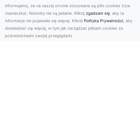
Informujemy, że na naszej stronie stosowane są pliki cookies (tzw.
ciasteczka). Niestety nie są jadalne. Kliknij
zgadzam się
, aby ta
informacja nie pojawiała się więcej. Kliknij
Polityka Prywatności
, aby
dowiedzieć się więcej, w tym jak zarządzać plikami cookies za
pośrednictwem swojej przeglądarki.
Zdjęcia z drona Tarnów – przyszłość
wizualnej komunikacji
Współczesne technologie umożliwiają spojrzenie
na świat z zupełnie nowej perspektywy. Firma
Dron T...