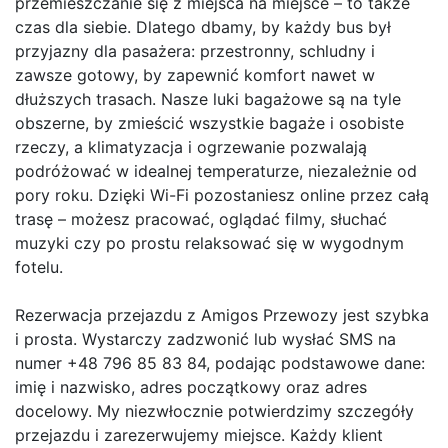
przemieszczanie się z miejsca na miejsce – to także
czas dla siebie. Dlatego dbamy, by każdy bus był
przyjazny dla pasażera: przestronny, schludny i
zawsze gotowy, by zapewnić komfort nawet w
dłuższych trasach. Nasze luki bagażowe są na tyle
obszerne, by zmieścić wszystkie bagaże i osobiste
rzeczy, a klimatyzacja i ogrzewanie pozwalają
podróżować w idealnej temperaturze, niezależnie od
pory roku. Dzięki Wi-Fi pozostaniesz online przez całą
trasę – możesz pracować, oglądać filmy, słuchać
muzyki czy po prostu relaksować się w wygodnym
fotelu.
Rezerwacja przejazdu z Amigos Przewozy jest szybka
i prosta. Wystarczy zadzwonić lub wysłać SMS na
numer +48 796 85 83 84, podając podstawowe dane:
imię i nazwisko, adres początkowy oraz adres
docelowy. My niezwłocznie potwierdzimy szczegóły
przejazdu i zarezerwujemy miejsce. Każdy klient