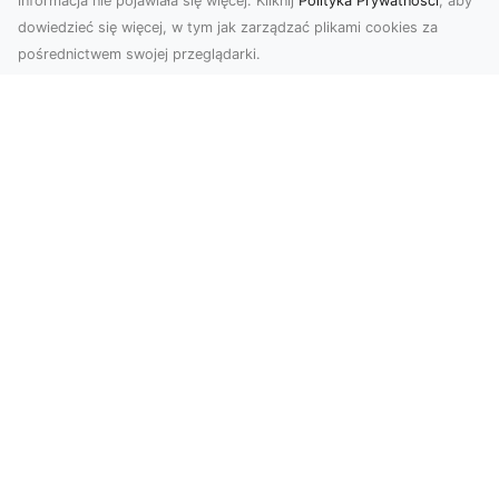
informacja nie pojawiała się więcej. Kliknij
Polityka Prywatności
, aby
dowiedzieć się więcej, w tym jak zarządzać plikami cookies za
pośrednictwem swojej przeglądarki.
Zdjęcia z drona Tarnów – przyszłość
wizualnej komunikacji
Współczesne technologie umożliwiają spojrzenie
na świat z zupełnie nowej perspektywy. Firma
Dron T...
Usługi Wywrotek i Transportu
Materiałów Sypkich w Radomiu – MA-
TRANS Gotowy na Twoje Projekty