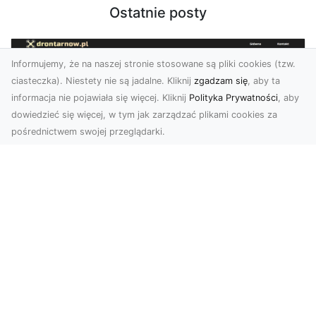
Ostatnie posty
Informujemy, że na naszej stronie stosowane są pliki cookies (tzw.
ciasteczka). Niestety nie są jadalne. Kliknij
zgadzam się
, aby ta
informacja nie pojawiała się więcej. Kliknij
Polityka Prywatności
, aby
dowiedzieć się więcej, w tym jak zarządzać plikami cookies za
pośrednictwem swojej przeglądarki.
Zdjęcia z drona Tarnów – przyszłość
wizualnej komunikacji
Współczesne technologie umożliwiają spojrzenie
na świat z zupełnie nowej perspektywy. Firma
Dron T...