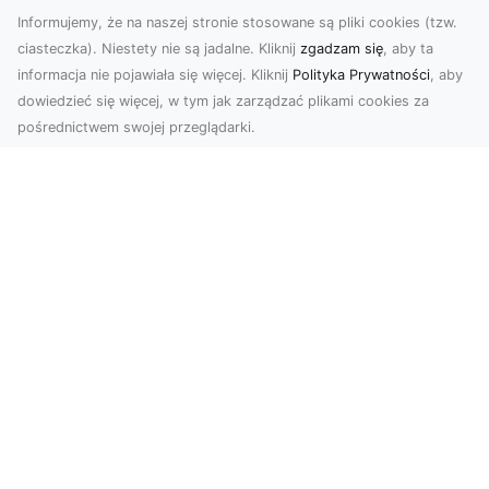
Informujemy, że na naszej stronie stosowane są pliki cookies (tzw.
ciasteczka). Niestety nie są jadalne. Kliknij
zgadzam się
, aby ta
informacja nie pojawiała się więcej. Kliknij
Polityka Prywatności
, aby
dowiedzieć się więcej, w tym jak zarządzać plikami cookies za
pośrednictwem swojej przeglądarki.
Zdjęcia z drona Tarnów – przyszłość
wizualnej komunikacji
Współczesne technologie umożliwiają spojrzenie
na świat z zupełnie nowej perspektywy. Firma
Dron T...