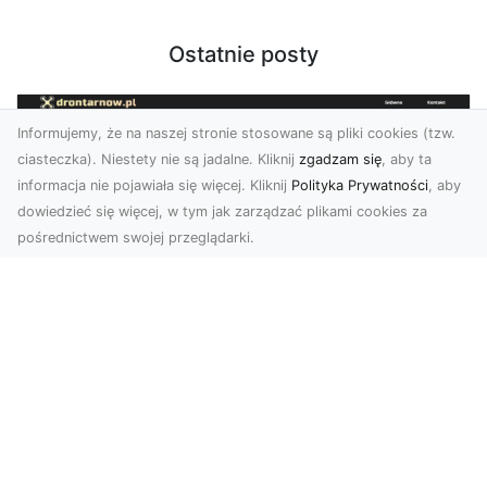
Ostatnie posty
Informujemy, że na naszej stronie stosowane są pliki cookies (tzw.
ciasteczka). Niestety nie są jadalne. Kliknij
zgadzam się
, aby ta
informacja nie pojawiała się więcej. Kliknij
Polityka Prywatności
, aby
dowiedzieć się więcej, w tym jak zarządzać plikami cookies za
pośrednictwem swojej przeglądarki.
Zdjęcia z drona Tarnów – przyszłość
wizualnej komunikacji
Współczesne technologie umożliwiają spojrzenie
na świat z zupełnie nowej perspektywy. Firma