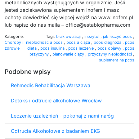
metabolicznych występujących w organizmie. Jeśli
jesteś zaciekawiona suplementem Inofem i masz
ochotę dowiedzieć się więcej wejdź na www.inofem.pl
lub napisz do nas maila – office@establopharma.com
Kategorie:
Tagi:
brak owulacji
,
inozytol
,
jak leczyć pcos
,
Choroby i
niepłodność a pcos
,
pcos a ciąża
,
pcos diagnoza
,
pcos
zdrowie
dieta
,
pcos insulina
,
pcos leczenie
,
pcos objawy
,
pcos
przyczyny
,
planowanie ciąży
,
przyczyny niepłodności
,
suplement na pcos
Podobne wpisy
Rehmedis Rehabilitacja Warszawa
Detoks i odtrucie alkoholowe Wrocław
Leczenie uzależnień - pokonaj z nami nałóg
Odtrucia Alkoholowe z badaniem EKG