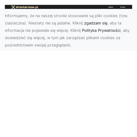
Informujemy, że na naszej stronie stosowane są pliki cookies (tzw.
ciasteczka). Niestety nie są jadalne. Kliknij
zgadzam się
, aby ta
informacja nie pojawiała się więcej. Kliknij
Polityka Prywatności
, aby
dowiedzieć się więcej, w tym jak zarządzać plikami cookies za
pośrednictwem swojej przeglądarki.
Zdjęcia z drona Tarnów – przyszłość
wizualnej komunikacji
Współczesne technologie umożliwiają spojrzenie
na świat z zupełnie nowej perspektywy. Firma
Dron T...