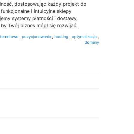
alność, dostosowując każdy projekt do
nkcjonalne i intuicyjne sklepy
ujemy systemy płatności i dostawy,
y Twój biznes mógł się rozwijać.
nternetowe
,
pozycjonowanie
,
hosting
,
optymalizacja
,
domeny