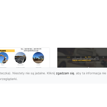
eczka). Niestety nie są jadalne. Kliknij
zgadzam się
, aby ta informacja nie 
rzeglądarki.
ługi Wywrotek i
ansportu
FHU XMar – Twoje
teriałów Sypkich w
Bezpieczeństwo i
domiu – MA-TRANS
Komfort na Drodze 