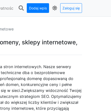
watnośc
Dodaj wpis
Zaloguj się
rnetowe
omeny, sklepy internetowe,
la stron internetowych. Nasze serwery
e techniczne dba o bezproblemowe
ruj profesjonalną domenę dopasowaną do
eń domen, konkurencyjne ceny i pełne
a się w sieci.Zwiększamy widoczność Twojej
kutecznym strategiom SEO. Optymalizujemy
rał do większej liczby klientów i zwiększał
rony internetowe, które przyciągają