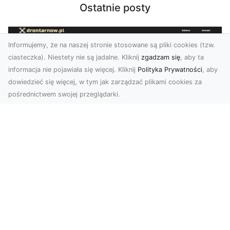
Ostatnie posty
Informujemy, że na naszej stronie stosowane są pliki cookies (tzw.
ciasteczka). Niestety nie są jadalne. Kliknij
zgadzam się
, aby ta
informacja nie pojawiała się więcej. Kliknij
Polityka Prywatności
, aby
dowiedzieć się więcej, w tym jak zarządzać plikami cookies za
pośrednictwem swojej przeglądarki.
Zdjęcia z drona Tarnów – przyszłość
wizualnej komunikacji
Współczesne technologie umożliwiają spojrzenie
na świat z zupełnie nowej perspektywy. Firma
Dron T...