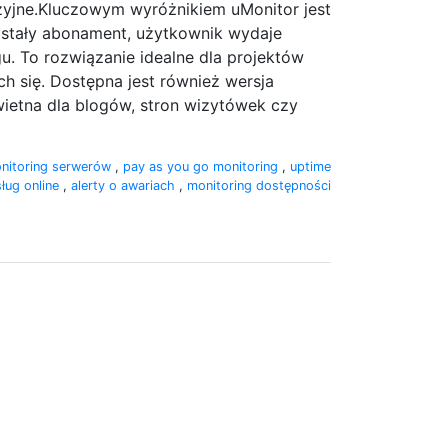
zyjne.Kluczowym wyróżnikiem uMonitor jest
 stały abonament, użytkownik wydaje
gu. To rozwiązanie idealne dla projektów
h się. Dostępna jest również wersja
etna dla blogów, stron wizytówek czy
nitoring serwerów
,
pay as you go monitoring
,
uptime
sług online
,
alerty o awariach
,
monitoring dostępności