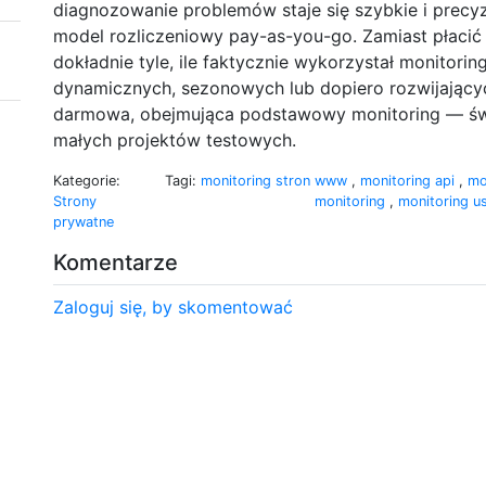
diagnozowanie problemów staje się szybkie i precy
model rozliczeniowy pay-as-you-go. Zamiast płacić
dokładnie tyle, ile faktycznie wykorzystał monitorin
dynamicznych, sezonowych lub dopiero rozwijającyc
darmowa, obejmująca podstawowy monitoring — świ
małych projektów testowych.
Kategorie:
Tagi:
monitoring stron www
,
monitoring api
,
mo
Strony
monitoring
,
monitoring u
prywatne
Komentarze
Zaloguj się, by skomentować