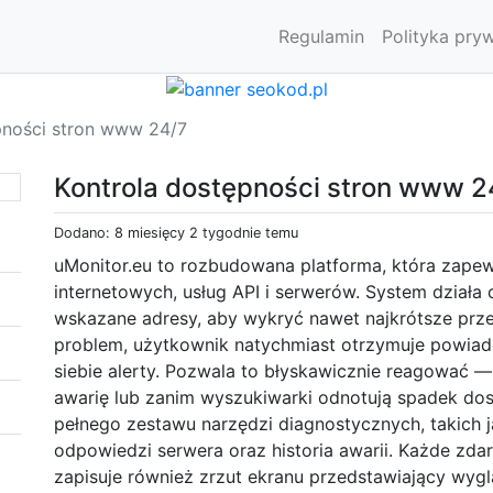
Regulamin
Polityka pry
pności stron www 24/7
Kontrola dostępności stron www 2
Dodano: 8 miesięcy 2 tygodnie temu
uMonitor.eu to rozbudowana platforma, która zapew
internetowych, usług API i serwerów. System działa
wskazane adresy, aby wykryć nawet najkrótsze przer
problem, użytkownik natychmiast otrzymuje powiad
siebie alerty. Pozwala to błyskawicznie reagować
awarię lub zanim wyszukiwarki odnotują spadek do
pełnego zestawu narzędzi diagnostycznych, takich j
odpowiedzi serwera oraz historia awarii. Każde zda
zapisuje również zrzut ekranu przedstawiający wygl