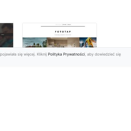
pojawiała się więcej. Kliknij
Polityka Prywatności
, aby dowiedzieć się
Ascetyczna,
elegancka,
z
nowoczesna – biel na
ścianach!
Nowoczesne aranżacje
na
przestrzeni mają to do
ej
siebie, że coraz częściej to