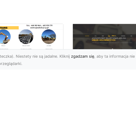
eczka). Niestety nie są jadalne. Kliknij
zgadzam się
, aby ta informacja nie 
rzeglądarki.
ługi Wywrotek i
ansportu
FHU XMar – Twoje
teriałów Sypkich w
Bezpieczeństwo i
domiu – MA-TRANS
Komfort na Drodze 
towy na Twoje
Pomocą Drogową
ojekty
24/7
najem Wywrotek na
FHU XMar – Profesjonal
trzeby Budowy i
Pomoc Drogowa w Każd
montów Firma MA-