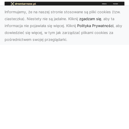
Informujemy, że na naszej stronie stosowane są pliki cookies (tzw.
ciasteczka). Niestety nie są jadalne. Kliknij
zgadzam się
, aby ta
informacja nie pojawiała się więcej. Kliknij
Polityka Prywatności
, aby
dowiedzieć się więcej, w tym jak zarządzać plikami cookies za
pośrednictwem swojej przeglądarki.
Zdjęcia z drona Tarnów – przyszłość
wizualnej komunikacji
Współczesne technologie umożliwiają spojrzenie
na świat z zupełnie nowej perspektywy. Firma
Dron T...