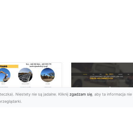
eczka). Niestety nie są jadalne. Kliknij
zgadzam się
, aby ta informacja nie 
rzeglądarki.
ługi Wywrotek i
ansportu
FHU XMar – Twoje
teriałów Sypkich w
Bezpieczeństwo i
domiu – MA-TRANS