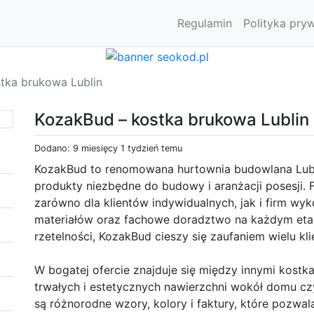
Regulamin
Polityka pry
tka brukowa Lublin
KozakBud – kostka brukowa Lublin
Dodano: 9 miesięcy 1 tydzień temu
KozakBud to renomowana hurtownia budowlana Lublin
produkty niezbędne do budowy i aranżacji posesji.
zarówno dla klientów indywidualnych, jak i firm w
materiałów oraz fachowe doradztwo na każdym etapi
rzetelności, KozakBud cieszy się zaufaniem wielu kl
W bogatej ofercie znajduje się między innymi kostk
trwałych i estetycznych nawierzchni wokół domu cz
są różnorodne wzory, kolory i faktury, które pozw