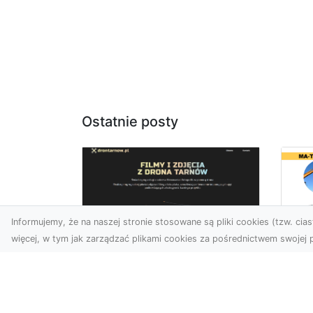
Ostatnie posty
Informujemy, że na naszej stronie stosowane są pliki cookies (tzw. ciast
więcej, w tym jak zarządzać plikami cookies za pośrednictwem swojej p
Us
Zdjęcia z drona
Tr
Tarnów – przyszłość
Ma
wizualnej komunikacji
Ra