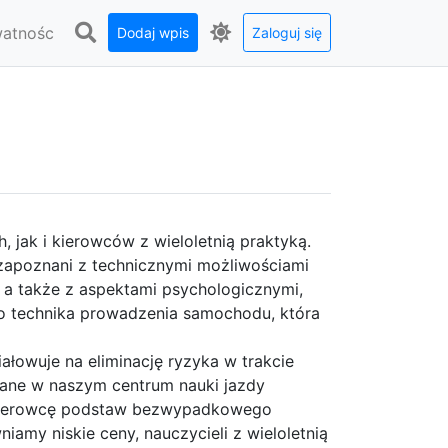
watnośc
Dodaj wpis
Zaloguj się
 jak i kierowców z wieloletnią praktyką.
zapoznani z technicznymi możliwościami
a także z aspektami psychologicznymi,
o technika prowadzenia samochodu, która
łowuje na eliminację ryzyka w trakcie
ane w naszym centrum nauki jazdy
ć kierowcę podstaw bezwypadkowego
amy niskie ceny, nauczycieli z wieloletnią