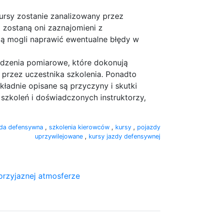
kursy zostanie zanalizowany przez
 zostaną oni zaznajomieni z
ą mogli naprawić ewentualne błędy w
ądzenia pomiarowe, które dokonują
przez uczestnika szkolenia. Ponadto
ładnie opisane są przyczyny i skutki
koleń i doświadczonych instruktorzy,
zda defensywna
,
szkolenia kierowców
,
kursy
,
pojazdy
uprzywilejowane
,
kursy jazdy defensywnej
przyjaznej atmosferze