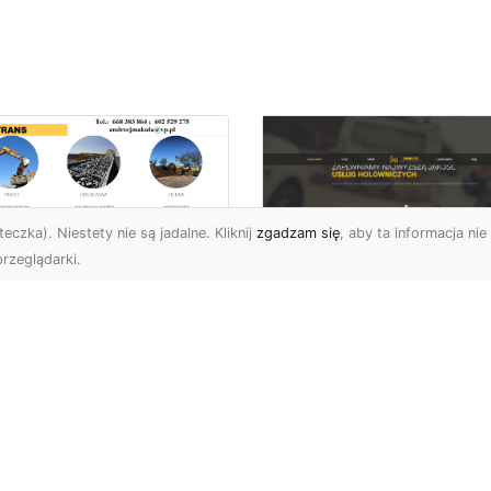
eczka). Niestety nie są jadalne. Kliknij
zgadzam się
, aby ta informacja nie 
rzeglądarki.
ługi Wywrotek i
ansportu
FHU XMar – Twoje
teriałów Sypkich w
Bezpieczeństwo i
domiu – MA-TRANS
Komfort na Drodze 
towy na Twoje
Pomocą Drogową
ojekty
24/7
najem Wywrotek na
FHU XMar – Profesjonal
trzeby Budowy i