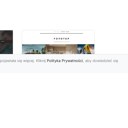
pojawiała się więcej. Kliknij
Polityka Prywatności
, aby dowiedzieć się
Ascetyczna,
elegancka,
z
nowoczesna – biel na
ścianach!
Nowoczesne aranżacje
na
przestrzeni mają to do