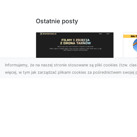
Ostatnie posty
Informujemy, że na naszej stronie stosowane są pliki cookies (tzw. ciast
więcej, w tym jak zarządzać plikami cookies za pośrednictwem swojej p
Us
Zdjęcia z drona
Tr
Tarnów – przyszłość
Ma
wizualnej komunikacji
Ra
Go
Współczesne technologie
Pr
umożliwiają spojrzenie na
świat z zupełnie nowej
Wy
perspektywy. Firma Dron
Po