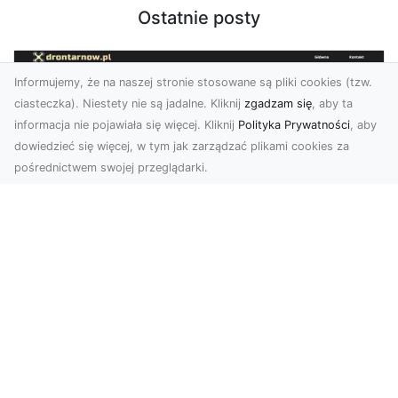
Ostatnie posty
Informujemy, że na naszej stronie stosowane są pliki cookies (tzw.
ciasteczka). Niestety nie są jadalne. Kliknij
zgadzam się
, aby ta
informacja nie pojawiała się więcej. Kliknij
Polityka Prywatności
, aby
dowiedzieć się więcej, w tym jak zarządzać plikami cookies za
pośrednictwem swojej przeglądarki.
Zdjęcia z drona Tarnów – przyszłość
wizualnej komunikacji
Współczesne technologie umożliwiają spojrzenie
na świat z zupełnie nowej perspektywy. Firma
Dron T...