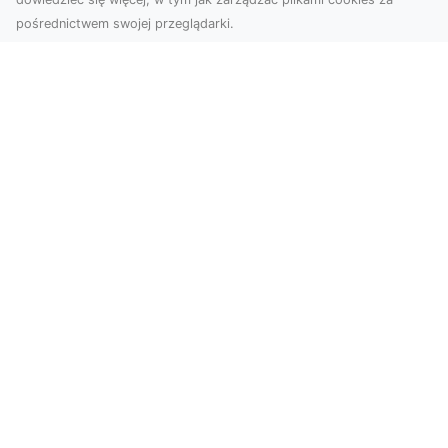
pośrednictwem swojej przeglądarki.
Zdjęcia z drona Tarnów – przyszłość
wizualnej komunikacji
Współczesne technologie umożliwiają spojrzenie
na świat z zupełnie nowej perspektywy. Firma
Dron T...