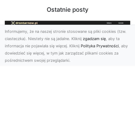
Ostatnie posty
Informujemy, że na naszej stronie stosowane są pliki cookies (tzw.
ciasteczka). Niestety nie są jadalne. Kliknij
zgadzam się
, aby ta
informacja nie pojawiała się więcej. Kliknij
Polityka Prywatności
, aby
dowiedzieć się więcej, w tym jak zarządzać plikami cookies za
pośrednictwem swojej przeglądarki.
Zdjęcia z drona Tarnów – przyszłość
wizualnej komunikacji
Współczesne technologie umożliwiają spojrzenie
na świat z zupełnie nowej perspektywy. Firma
Dron T...