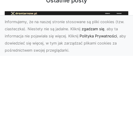
Ostatnie posty
Informujemy, że na naszej stronie stosowane są pliki cookies (tzw.
ciasteczka). Niestety nie są jadalne. Kliknij
zgadzam się
, aby ta
informacja nie pojawiała się więcej. Kliknij
Polityka Prywatności
, aby
dowiedzieć się więcej, w tym jak zarządzać plikami cookies za
pośrednictwem swojej przeglądarki.
Zdjęcia z drona Tarnów – przyszłość
wizualnej komunikacji
Współczesne technologie umożliwiają spojrzenie
na świat z zupełnie nowej perspektywy. Firma
Dron T...