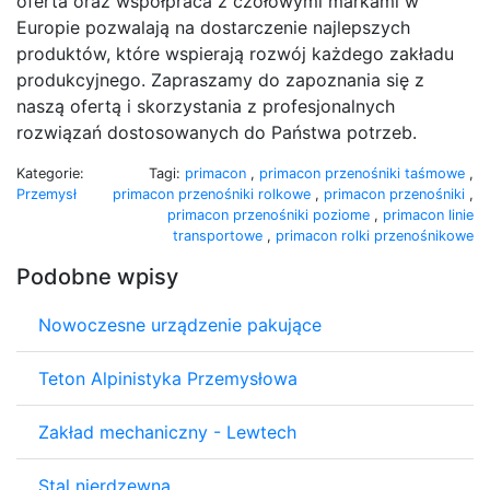
oferta oraz współpraca z czołowymi markami w
Europie pozwalają na dostarczenie najlepszych
produktów, które wspierają rozwój każdego zakładu
produkcyjnego. Zapraszamy do zapoznania się z
naszą ofertą i skorzystania z profesjonalnych
rozwiązań dostosowanych do Państwa potrzeb.
Kategorie:
Tagi:
primacon
,
primacon przenośniki taśmowe
,
Przemysł
primacon przenośniki rolkowe
,
primacon przenośniki
,
primacon przenośniki poziome
,
primacon linie
transportowe
,
primacon rolki przenośnikowe
Podobne wpisy
Nowoczesne urządzenie pakujące
Teton Alpinistyka Przemysłowa
Zakład mechaniczny - Lewtech
Stal nierdzewna