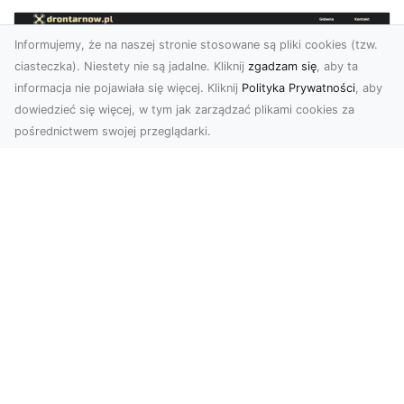
Informujemy, że na naszej stronie stosowane są pliki cookies (tzw.
ciasteczka). Niestety nie są jadalne. Kliknij
zgadzam się
, aby ta
informacja nie pojawiała się więcej. Kliknij
Polityka Prywatności
, aby
dowiedzieć się więcej, w tym jak zarządzać plikami cookies za
pośrednictwem swojej przeglądarki.
Zdjęcia z drona Tarnów – przyszłość
wizualnej komunikacji
Współczesne technologie umożliwiają spojrzenie
na świat z zupełnie nowej perspektywy. Firma
Dron T...