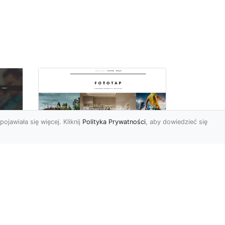
pojawiała się więcej. Kliknij
Polityka Prywatności
, aby dowiedzieć się
Ascetyczna,
elegancka,
z
nowoczesna – biel na
ścianach!
Nowoczesne aranżacje