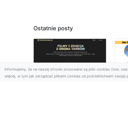
Ostatnie posty
Informujemy, że na naszej stronie stosowane są pliki cookies (tzw. ciast
więcej, w tym jak zarządzać plikami cookies za pośrednictwem swojej p
Us
Zdjęcia z drona
Tr
Tarnów – przyszłość
Ma
wizualnej komunikacji
Ra
Go
Współczesne technologie
Pr
umożliwiają spojrzenie na
świat z zupełnie nowej