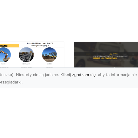
eczka). Niestety nie są jadalne. Kliknij
zgadzam się
, aby ta informacja nie 
rzeglądarki.
ługi Wywrotek i
ansportu
FHU XMar – Twoje
teriałów Sypkich w
Bezpieczeństwo i
domiu – MA-TRANS
Komfort na Drodze 
towy na Twoje
Pomocą Drogową
ojekty
24/7