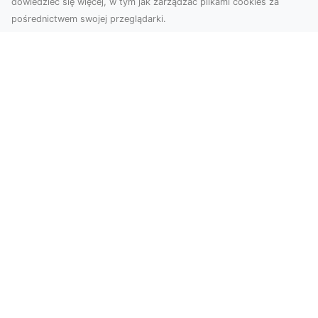
dowiedzieć się więcej, w tym jak zarządzać plikami cookies za
pośrednictwem swojej przeglądarki.
Zdjęcia z drona Tarnów – przyszłość
wizualnej komunikacji
Współczesne technologie umożliwiają spojrzenie
na świat z zupełnie nowej perspektywy. Firma
Dron T...