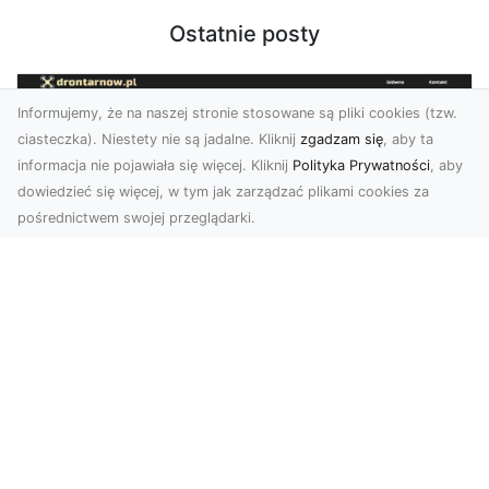
Ostatnie posty
Informujemy, że na naszej stronie stosowane są pliki cookies (tzw.
ciasteczka). Niestety nie są jadalne. Kliknij
zgadzam się
, aby ta
informacja nie pojawiała się więcej. Kliknij
Polityka Prywatności
, aby
dowiedzieć się więcej, w tym jak zarządzać plikami cookies za
pośrednictwem swojej przeglądarki.
Zdjęcia z drona Tarnów – przyszłość
wizualnej komunikacji
Współczesne technologie umożliwiają spojrzenie
na świat z zupełnie nowej perspektywy. Firma
Dron T...