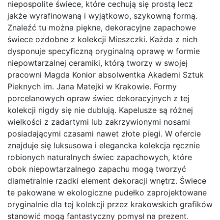
niepospolite świece, które cechują się prostą lecz
jakże wyrafinowaną i wyjątkowo, szykowną formą.
Znaleźć tu można piękne, dekoracyjne zapachowe
świece ozdobne z kolekcji Mieszczki. Każda z nich
dysponuje specyficzną oryginalną oprawę w formie
niepowtarzalnej ceramiki, którą tworzy w swojej
pracowni Magda Konior absolwentka Akademi Sztuk
Pieknych im. Jana Matejki w Krakowie. Formy
porcelanowych opraw świec dekoracyjnych z tej
kolekcji nigdy się nie dublują. Kapelusze są różnej
wielkości z zadartymi lub zakrzywionymi nosami
posiadającymi czasami nawet złote piegi. W ofercie
znajduje się luksusowa i elegancka kolekcja ręcznie
robionych naturalnych świec zapachowych, które
obok niepowtarzalnego zapachu mogą tworzyć
diametralnie rzadki element dekoracji wnętrz. Świece
te pakowane w ekologiczne pudełko zaprojektowane
oryginalnie dla tej kolekcji przez krakowskich grafików
stanowić mogą fantastyczny pomysł na prezent.