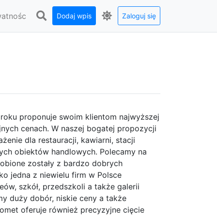
watnośc
Dodaj wpis
Zaloguj się
 roku proponuje swoim klientom najwyższej
nych cenach. W naszej bogatej propozycji
e dla restauracji, kawiarni, stacji
nnych obiektów handlowych. Polecamy na
robione zostały z bardzo dobrych
o jedna z niewielu firm w Polsce
, szkół, przedszkoli a także galerii
 duży dobór, niskie ceny a także
omet oferuje również precyzyjne cięcie