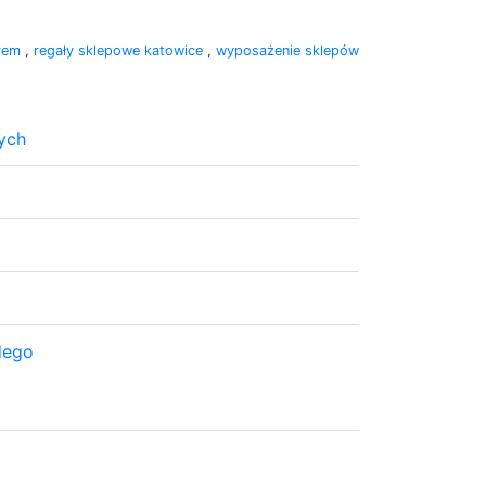
erem
,
regały sklepowe katowice
,
wyposażenie sklepów
ych
dego