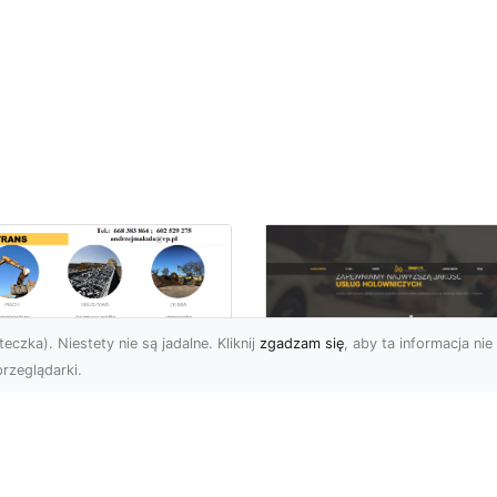
eczka). Niestety nie są jadalne. Kliknij
zgadzam się
, aby ta informacja nie 
rzeglądarki.
ługi Wywrotek i
ansportu
FHU XMar – Twoje
teriałów Sypkich w
Bezpieczeństwo i
domiu – MA-TRANS
Komfort na Drodze 