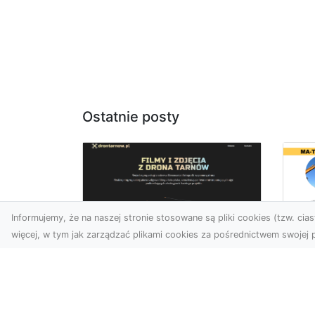
Ostatnie posty
Informujemy, że na naszej stronie stosowane są pliki cookies (tzw. ciast
więcej, w tym jak zarządzać plikami cookies za pośrednictwem swojej p
Us
Zdjęcia z drona
Tr
Tarnów – przyszłość
Ma
wizualnej komunikacji
Ra