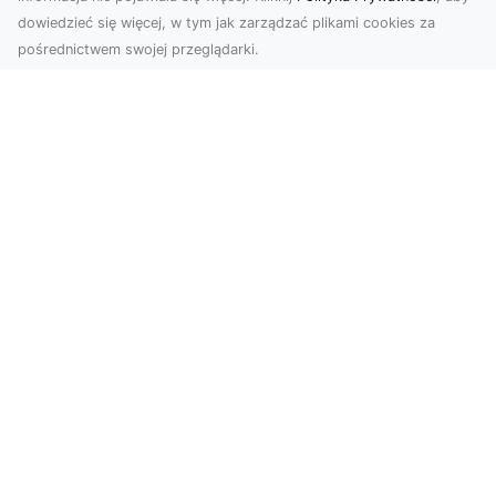
dowiedzieć się więcej, w tym jak zarządzać plikami cookies za
pośrednictwem swojej przeglądarki.
Zdjęcia z drona Tarnów – przyszłość
wizualnej komunikacji
Współczesne technologie umożliwiają spojrzenie
na świat z zupełnie nowej perspektywy. Firma
Dron T...