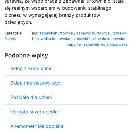
sprawia, że współpraca z ZabawkaHurtownia.pl staje
się realnym wsparciem w budowaniu stabilnego
biznesu w wymagającej branży produktów
dziecięcych.
Kategorie:
Tagi:
zabawkahurtownia
,
zabawki hurtownia
,
zabawki
Sklepy
hurt wólka kosowska
,
zabawki hurt wola kosowska
,
importer zabawek wola kosowska
Podobne wpisy
Sklep z koralikami
Sklep internetowy agd
Pościele dla dzieci
Herbata silver needle
Anemometr Małopolska