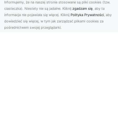
Informujemy, że na naszej stronie stosowane są pliki cookies (tzw.
ciasteczka). Niestety nie są jadalne. Kliknij
zgadzam się
, aby ta
informacja nie pojawiała się więcej. Kliknij
Polityka Prywatności
, aby
dowiedzieć się więcej, w tym jak zarządzać plikami cookies za
pośrednictwem swojej przeglądarki.
Zdjęcia z drona Tarnów – przyszłość
wizualnej komunikacji
Współczesne technologie umożliwiają spojrzenie
na świat z zupełnie nowej perspektywy. Firma
Dron T...