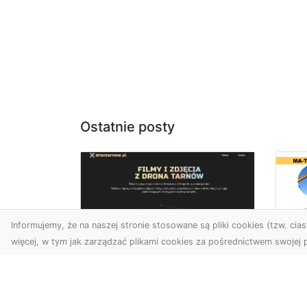
Ostatnie posty
Informujemy, że na naszej stronie stosowane są pliki cookies (tzw. ciast
więcej, w tym jak zarządzać plikami cookies za pośrednictwem swojej p
Us
Zdjęcia z drona
Tr
Tarnów – przyszłość
Ma
wizualnej komunikacji