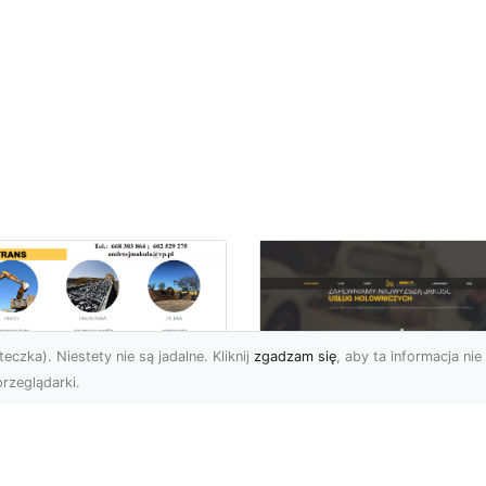
eczka). Niestety nie są jadalne. Kliknij
zgadzam się
, aby ta informacja nie 
rzeglądarki.
ługi Wywrotek i
ansportu
FHU XMar – Twoje
teriałów Sypkich w
Bezpieczeństwo i