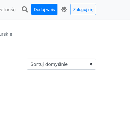
watnośc
Dodaj wpis
Zaloguj się
rskie
Sortuj: