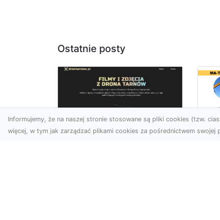
Ostatnie posty
Informujemy, że na naszej stronie stosowane są pliki cookies (tzw. ciast
więcej, w tym jak zarządzać plikami cookies za pośrednictwem swojej p
Us
Zdjęcia z drona
Tr
Tarnów – przyszłość
Ma
wizualnej komunikacji
Ra
Go
Współczesne technologie
Pr
umożliwiają spojrzenie na
świat z zupełnie nowej