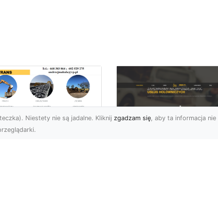
eczka). Niestety nie są jadalne. Kliknij
zgadzam się
, aby ta informacja nie 
rzeglądarki.
ługi Wywrotek i
ansportu
FHU XMar – Twoje
teriałów Sypkich w
Bezpieczeństwo i
domiu – MA-TRANS
Komfort na Drodze 
towy na Twoje
Pomocą Drogową
ojekty
24/7