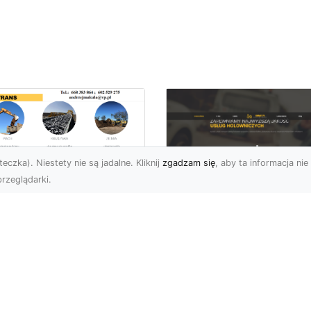
eczka). Niestety nie są jadalne. Kliknij
zgadzam się
, aby ta informacja nie 
rzeglądarki.
ługi Wywrotek i
ansportu
FHU XMar – Twoje
teriałów Sypkich w
Bezpieczeństwo i
domiu – MA-TRANS
Komfort na Drodze 
towy na Twoje
Pomocą Drogową
ojekty
24/7
najem Wywrotek na