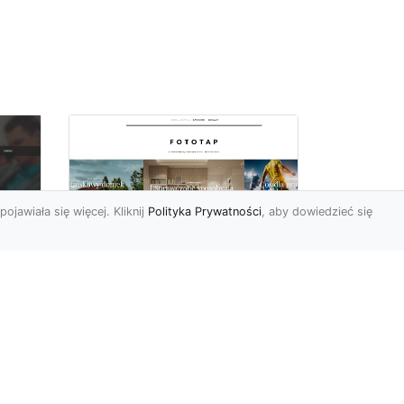
pojawiała się więcej. Kliknij
Polityka Prywatności
, aby dowiedzieć się
Ascetyczna,
elegancka,
z
nowoczesna – biel na
ścianach!
Nowoczesne aranżacje