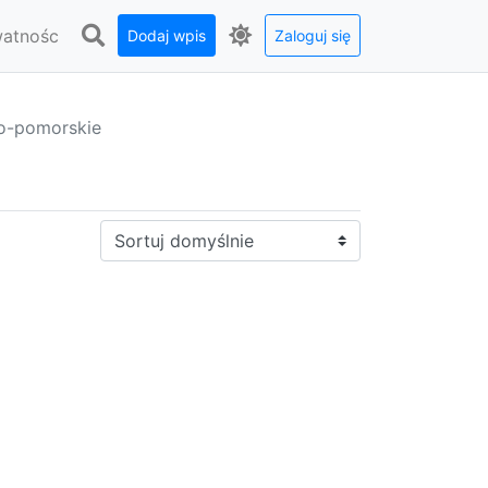
watnośc
Dodaj wpis
Zaloguj się
o-pomorskie
Sortuj: