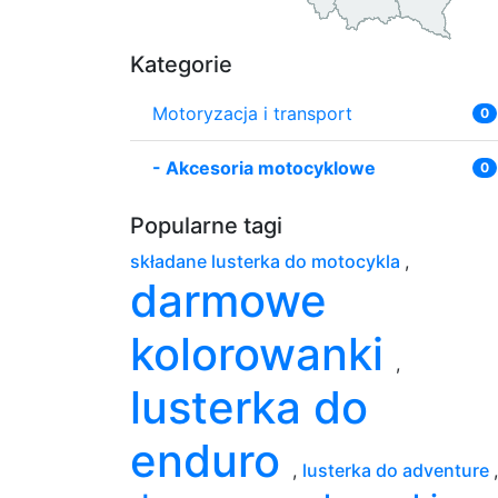
Kategorie
Motoryzacja i transport
0
-
Akcesoria motocyklowe
0
Popularne tagi
składane lusterka do motocykla
,
darmowe
kolorowanki
,
lusterka do
enduro
,
lusterka do adventure
,