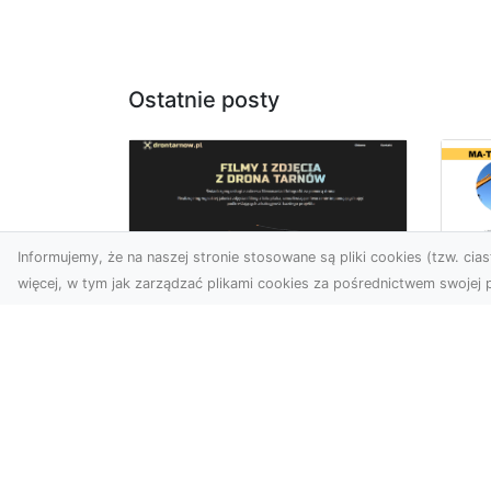
Ostatnie posty
Informujemy, że na naszej stronie stosowane są pliki cookies (tzw. ciast
więcej, w tym jak zarządzać plikami cookies za pośrednictwem swojej p
Us
Zdjęcia z drona
Tr
Tarnów – przyszłość
Ma
wizualnej komunikacji
Ra
Go
Współczesne technologie
Pr
umożliwiają spojrzenie na
świat z zupełnie nowej
Wy