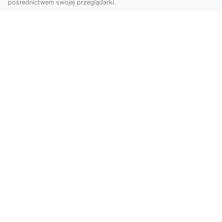
pośrednictwem swojej przeglądarki.
Zdjęcia z drona Tarnów – przyszłość
wizualnej komunikacji
Współczesne technologie umożliwiają spojrzenie
na świat z zupełnie nowej perspektywy. Firma
Dron T...