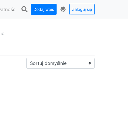
watnośc
Dodaj wpis
Zaloguj się
ie
Sortuj: