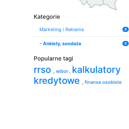
Kategorie
Marketing i Reklama
0
-
Ankiety, sondaże
0
Popularne tagi
rrso
kalkulatory
,
wibor
,
kredytowe
,
finanse osobiste