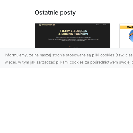
Ostatnie posty
Informujemy, że na naszej stronie stosowane są pliki cookies (tzw. ciast
więcej, w tym jak zarządzać plikami cookies za pośrednictwem swojej p
Us
Zdjęcia z drona
Tr
Tarnów – przyszłość
Ma
wizualnej komunikacji
Ra
Go
Współczesne technologie
Pr
umożliwiają spojrzenie na
świat z zupełnie nowej
Wy
perspektywy. Firma Dron
Po
T...
Re