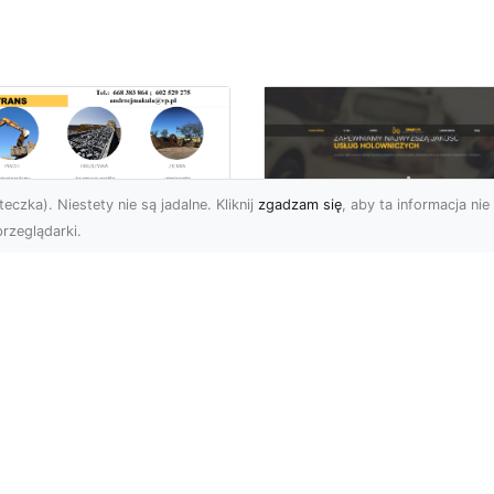
eczka). Niestety nie są jadalne. Kliknij
zgadzam się
, aby ta informacja nie 
rzeglądarki.
ługi Wywrotek i
ansportu
FHU XMar – Twoje
teriałów Sypkich w
Bezpieczeństwo i
domiu – MA-TRANS
Komfort na Drodze 
towy na Twoje
Pomocą Drogową
ojekty
24/7
najem Wywrotek na
FHU XMar – Profesjonal
trzeby Budowy i
Pomoc Drogowa w Każd
montów Firma MA-