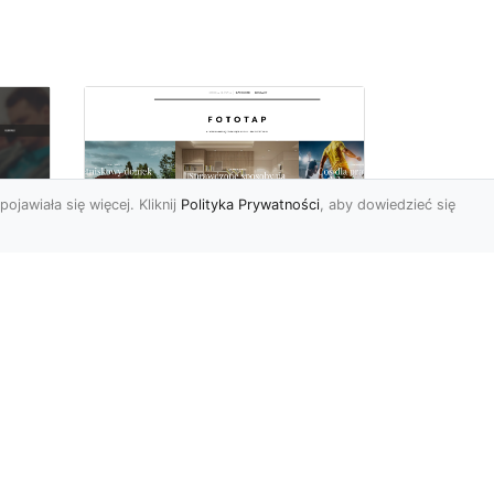
pojawiała się więcej. Kliknij
Polityka Prywatności
, aby dowiedzieć się
Ascetyczna,
elegancka,
z
nowoczesna – biel na
ścianach!
Nowoczesne aranżacje
na
przestrzeni mają to do
ej
siebie, że coraz częściej to