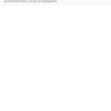
pośrednictwem swojej przeglądarki.
Zdjęcia z drona Tarnów – przyszłość
wizualnej komunikacji
Współczesne technologie umożliwiają spojrzenie
na świat z zupełnie nowej perspektywy. Firma
Dron T...