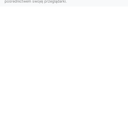
pośrednictwem swojej przeglądarki.
Zdjęcia z drona Tarnów – przyszłość
wizualnej komunikacji
Współczesne technologie umożliwiają spojrzenie
na świat z zupełnie nowej perspektywy. Firma
Dron T...