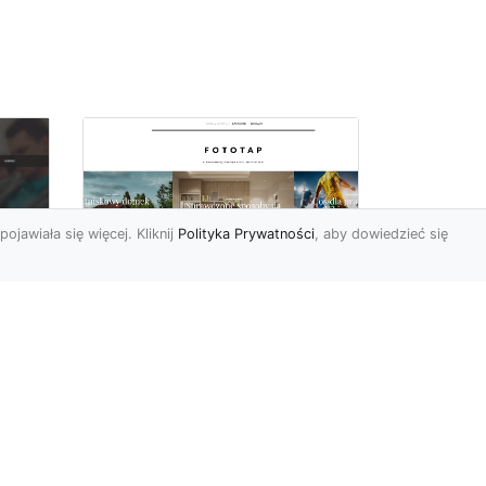
pojawiała się więcej. Kliknij
Polityka Prywatności
, aby dowiedzieć się
Ascetyczna,
elegancka,
z
nowoczesna – biel na
ścianach!
Nowoczesne aranżacje
na
przestrzeni mają to do