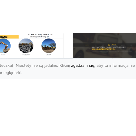
eczka). Niestety nie są jadalne. Kliknij
zgadzam się
, aby ta informacja nie 
rzeglądarki.
ługi Wywrotek i
ansportu
FHU XMar – Twoje
teriałów Sypkich w
Bezpieczeństwo i
domiu – MA-TRANS
Komfort na Drodze 
towy na Twoje
Pomocą Drogową
ojekty
24/7
najem Wywrotek na
FHU XMar – Profesjonal
trzeby Budowy i