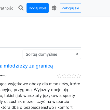
watnośc
Dodaj wpis
Zaloguj się
Sortuj:
la młodzieży za granicą
 temu
ująca wyjątkowe obozy dla młodzieży, które
kacyjną przygodą. Wyjazdy obejmują
, takich jak warsztaty językowe, sporty
dy uczestnik może liczyć na wsparcie
, która dba o bezpieczeństwo i komfort