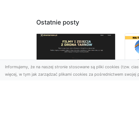
Ostatnie posty
Informujemy, że na naszej stronie stosowane są pliki cookies (tzw. ciast
więcej, w tym jak zarządzać plikami cookies za pośrednictwem swojej p
Us
Zdjęcia z drona
Tr
Tarnów – przyszłość
Ma
wizualnej komunikacji
Ra
Go
Współczesne technologie
Pr
umożliwiają spojrzenie na
świat z zupełnie nowej
Wy
perspektywy. Firma Dron
Po