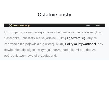
Ostatnie posty
Informujemy, że na naszej stronie stosowane są pliki cookies (tzw.
ciasteczka). Niestety nie są jadalne. Kliknij
zgadzam się
, aby ta
informacja nie pojawiała się więcej. Kliknij
Polityka Prywatności
, aby
dowiedzieć się więcej, w tym jak zarządzać plikami cookies za
pośrednictwem swojej przeglądarki.
Zdjęcia z drona Tarnów – przyszłość
wizualnej komunikacji
Współczesne technologie umożliwiają spojrzenie
na świat z zupełnie nowej perspektywy. Firma