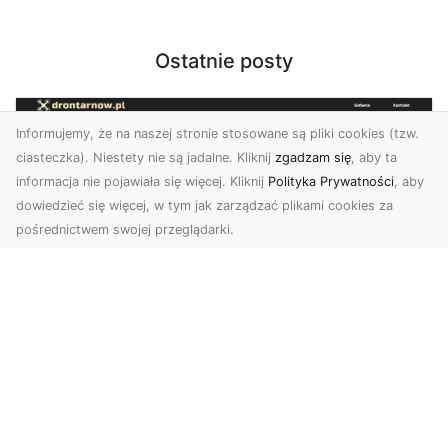
Ostatnie posty
Informujemy, że na naszej stronie stosowane są pliki cookies (tzw.
ciasteczka). Niestety nie są jadalne. Kliknij
zgadzam się
, aby ta
informacja nie pojawiała się więcej. Kliknij
Polityka Prywatności
, aby
dowiedzieć się więcej, w tym jak zarządzać plikami cookies za
pośrednictwem swojej przeglądarki.
Zdjęcia z drona Tarnów – przyszłość
wizualnej komunikacji
Współczesne technologie umożliwiają spojrzenie
na świat z zupełnie nowej perspektywy. Firma