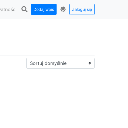
watnośc
Dodaj wpis
Zaloguj się
Sortuj: