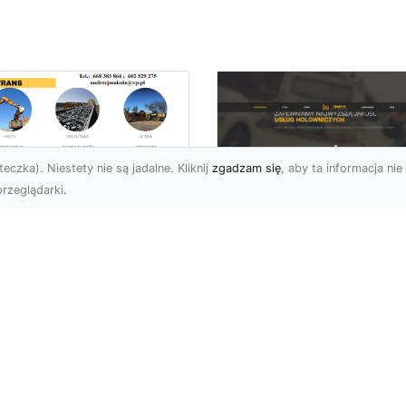
eczka). Niestety nie są jadalne. Kliknij
zgadzam się
, aby ta informacja nie 
rzeglądarki.
ługi Wywrotek i
ansportu
FHU XMar – Twoje
teriałów Sypkich w
Bezpieczeństwo i
domiu – MA-TRANS
Komfort na Drodze 
towy na Twoje
Pomocą Drogową
ojekty
24/7
najem Wywrotek na
FHU XMar – Profesjonal
trzeby Budowy i
Pomoc Drogowa w Każd
montów Firma MA-