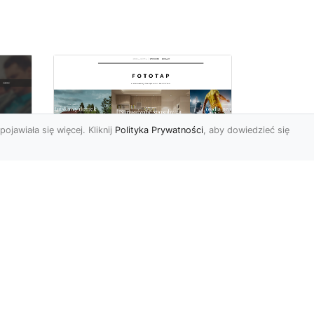
pojawiała się więcej. Kliknij
Polityka Prywatności
, aby dowiedzieć się
Ascetyczna,
elegancka,
z
nowoczesna – biel na
ścianach!
Nowoczesne aranżacje
na
przestrzeni mają to do
ej
siebie, że coraz częściej to