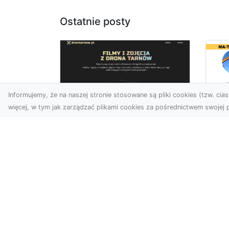
Ostatnie posty
Informujemy, że na naszej stronie stosowane są pliki cookies (tzw. ciast
więcej, w tym jak zarządzać plikami cookies za pośrednictwem swojej p
Us
Zdjęcia z drona
Tr
Tarnów – przyszłość
Ma
wizualnej komunikacji
Ra
Go
Współczesne technologie
Pr
umożliwiają spojrzenie na
świat z zupełnie nowej
Wy
perspektywy. Firma Dron
Po
T...
Re