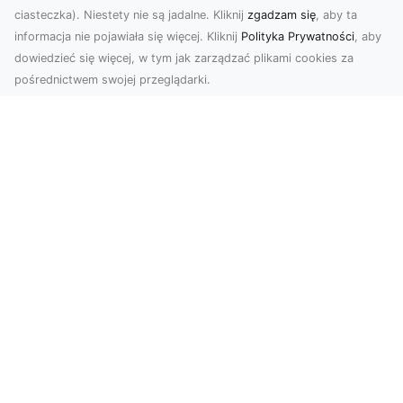
ciasteczka). Niestety nie są jadalne. Kliknij
zgadzam się
, aby ta
informacja nie pojawiała się więcej. Kliknij
Polityka Prywatności
, aby
dowiedzieć się więcej, w tym jak zarządzać plikami cookies za
pośrednictwem swojej przeglądarki.
Zdjęcia z drona Tarnów – przyszłość
wizualnej komunikacji
Współczesne technologie umożliwiają spojrzenie
na świat z zupełnie nowej perspektywy. Firma
Dron T...