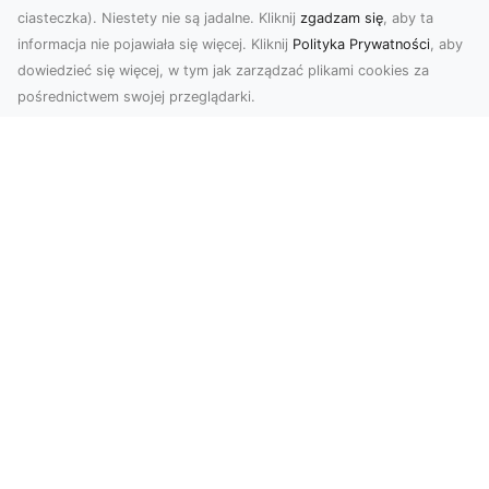
ciasteczka). Niestety nie są jadalne. Kliknij
zgadzam się
, aby ta
informacja nie pojawiała się więcej. Kliknij
Polityka Prywatności
, aby
dowiedzieć się więcej, w tym jak zarządzać plikami cookies za
pośrednictwem swojej przeglądarki.
Zdjęcia z drona Tarnów – przyszłość
wizualnej komunikacji
Współczesne technologie umożliwiają spojrzenie
na świat z zupełnie nowej perspektywy. Firma
Dron T...