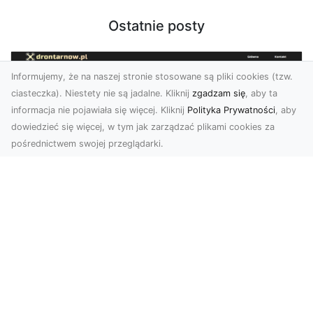
Ostatnie posty
Informujemy, że na naszej stronie stosowane są pliki cookies (tzw.
ciasteczka). Niestety nie są jadalne. Kliknij
zgadzam się
, aby ta
informacja nie pojawiała się więcej. Kliknij
Polityka Prywatności
, aby
dowiedzieć się więcej, w tym jak zarządzać plikami cookies za
pośrednictwem swojej przeglądarki.
Zdjęcia z drona Tarnów – przyszłość
wizualnej komunikacji
Współczesne technologie umożliwiają spojrzenie
na świat z zupełnie nowej perspektywy. Firma
Dron T...