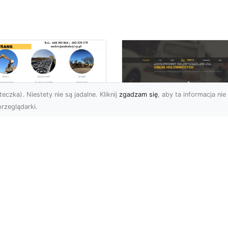
eczka). Niestety nie są jadalne. Kliknij
zgadzam się
, aby ta informacja nie 
rzeglądarki.
ługi Wywrotek i
ansportu
FHU XMar – Twoje
teriałów Sypkich w
Bezpieczeństwo i
domiu – MA-TRANS
Komfort na Drodze 
towy na Twoje
Pomocą Drogową
ojekty
24/7
najem Wywrotek na
FHU XMar – Profesjonal
trzeby Budowy i
Pomoc Drogowa w Każd
montów Firma MA-