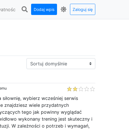
watnośc
Dodaj wpis
Zaloguj się
Sortuj:
temu
a siłownię, wybierz wcześniej serwis
zie znajdziesz wiele przydatnych
yczących tego jak powinny wyglądać
widłowo wykonany trening jest skuteczny i
uzji. W zależności o potrzeb i wymagań,