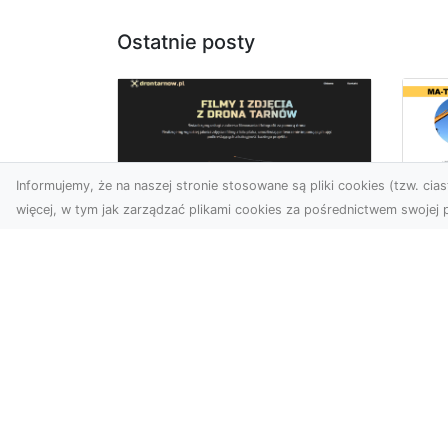
Ostatnie posty
Informujemy, że na naszej stronie stosowane są pliki cookies (tzw. ciast
więcej, w tym jak zarządzać plikami cookies za pośrednictwem swojej p
Us
Zdjęcia z drona
Tr
Tarnów – przyszłość
Ma
wizualnej komunikacji
Ra
Go
Współczesne technologie
Pr
umożliwiają spojrzenie na
świat z zupełnie nowej
Wy
perspektywy. Firma Dron
Po
T...
Re