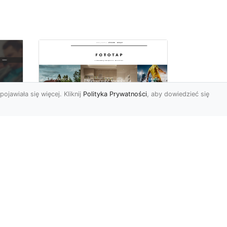
pojawiała się więcej. Kliknij
Polityka Prywatności
, aby dowiedzieć się
Ascetyczna,
elegancka,
z
nowoczesna – biel na
ścianach!
Nowoczesne aranżacje
na
przestrzeni mają to do
ej
siebie, że coraz częściej to