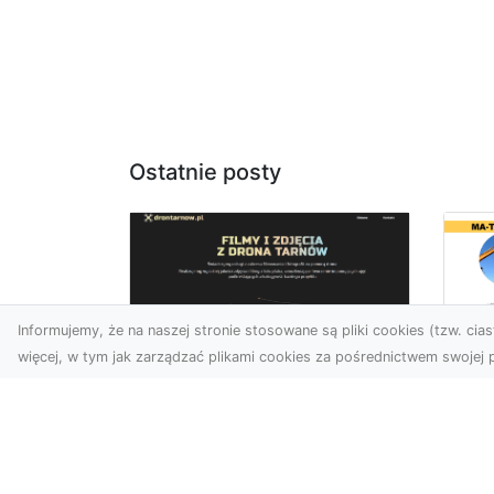
Ostatnie posty
Informujemy, że na naszej stronie stosowane są pliki cookies (tzw. ciast
więcej, w tym jak zarządzać plikami cookies za pośrednictwem swojej p
Us
Zdjęcia z drona
Tr
Tarnów – przyszłość
Ma
wizualnej komunikacji
Ra
Go
Współczesne technologie