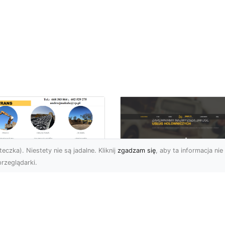
eczka). Niestety nie są jadalne. Kliknij
zgadzam się
, aby ta informacja nie 
rzeglądarki.
ługi Wywrotek i
ansportu
FHU XMar – Twoje
teriałów Sypkich w
Bezpieczeństwo i
domiu – MA-TRANS
Komfort na Drodze 
towy na Twoje