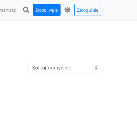
watnośc
Dodaj wpis
Zaloguj się
Sortuj: