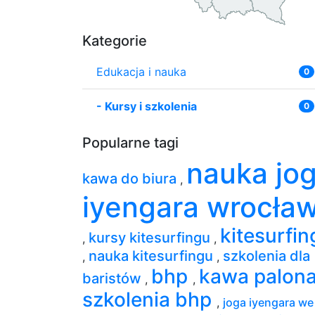
Kategorie
Edukacja i nauka
0
-
Kursy i szkolenia
0
Popularne tagi
nauka jog
kawa do biura
,
iyengara wrocła
kitesurfin
kursy kitesurfingu
,
,
nauka kitesurfingu
szkolenia dla
,
,
bhp
kawa palon
baristów
,
,
szkolenia bhp
,
joga iyengara we