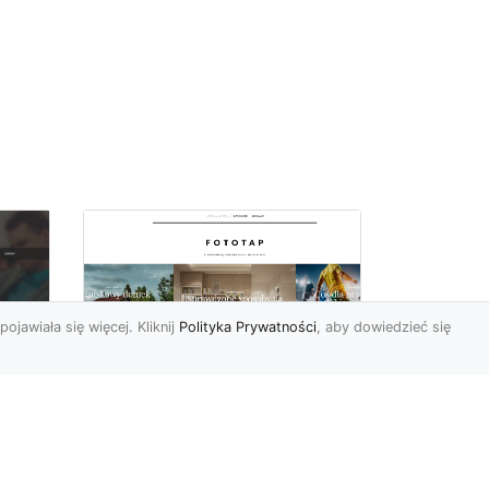
pojawiała się więcej. Kliknij
Polityka Prywatności
, aby dowiedzieć się
Ascetyczna,
elegancka,
z
nowoczesna – biel na