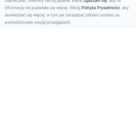
ciasteczka). Niestety nie są jadalne. Kliknij
zgadzam się
, aby ta
informacja nie pojawiała się więcej. Kliknij
Polityka Prywatności
, aby
dowiedzieć się więcej, w tym jak zarządzać plikami cookies za
pośrednictwem swojej przeglądarki.
Zdjęcia z drona Tarnów – przyszłość
wizualnej komunikacji
Współczesne technologie umożliwiają spojrzenie
na świat z zupełnie nowej perspektywy. Firma
Dron T...