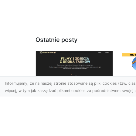
Ostatnie posty
Informujemy, że na naszej stronie stosowane są pliki cookies (tzw. ciast
więcej, w tym jak zarządzać plikami cookies za pośrednictwem swojej p
Us
Zdjęcia z drona
Tr
Tarnów – przyszłość
Ma
wizualnej komunikacji
Ra
Go
Współczesne technologie
Pr
umożliwiają spojrzenie na