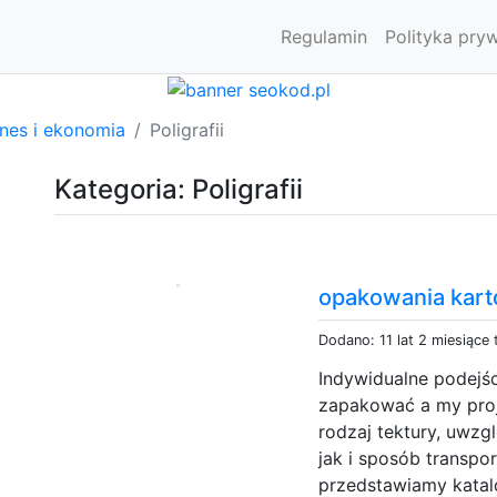
Regulamin
Polityka pry
znes i ekonomia
Poligrafii
Kategoria: Poligrafii
opakowania kar
Dodano: 11 lat 2 miesiące
Indywidualne podejśc
zapakować a my pro
rodzaj tektury, uwz
jak i sposób transpo
przedstawiamy katal