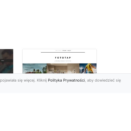
pojawiała się więcej. Kliknij
Polityka Prywatności
, aby dowiedzieć się
Ascetyczna,
elegancka,
z
nowoczesna – biel na
ścianach!