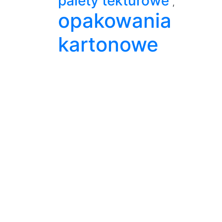
palety tekturowe
,
opakowania
kartonowe