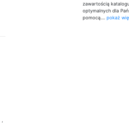
zawartością katalog
optymalnych dla Pań
pomocą....
pokaż wię
a
,