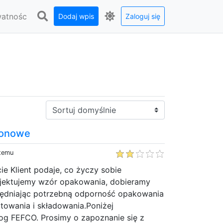
watnośc
Dodaj wpis
Zaloguj się
Sortuj:
tonowe
 temu
ie Klient podaje, co życzy sobie
jektujemy wzór opakowania, dobieramy
ględniając potrzebną odporność opakowania
rtowania i składowania.Poniżej
og FEFCO. Prosimy o zapoznanie się z