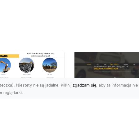
eczka). Niestety nie są jadalne. Kliknij
zgadzam się
, aby ta informacja nie 
rzeglądarki.
ługi Wywrotek i
ansportu
FHU XMar – Twoje
teriałów Sypkich w
Bezpieczeństwo i
domiu – MA-TRANS
Komfort na Drodze 
towy na Twoje
Pomocą Drogową
ojekty