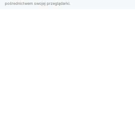
pośrednictwem swojej przeglądarki.
Zdjęcia z drona Tarnów – przyszłość
wizualnej komunikacji
Współczesne technologie umożliwiają spojrzenie
na świat z zupełnie nowej perspektywy. Firma
Dron T...