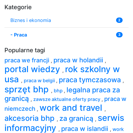
Kategorie
Biznes i ekonomia
2
-
Praca
3
Popularne tagi
praca w holandii
praca we francji
,
,
portal wiedzy
rok szkolny w
,
usa
praca tymczasowa
,
praca w belgii
,
,
sprzęt bhp
legalna praca za
,
bhp
,
granicą
praca w
,
zawsze aktualne oferty pracy
,
work and travel
niemczech
,
,
serwis
akcesoria bhp
za granicą
,
,
informacyjny
praca w islandii
,
,
work