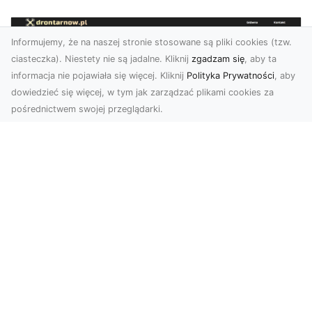
Informujemy, że na naszej stronie stosowane są pliki cookies (tzw.
ciasteczka). Niestety nie są jadalne. Kliknij
zgadzam się
, aby ta
informacja nie pojawiała się więcej. Kliknij
Polityka Prywatności
, aby
dowiedzieć się więcej, w tym jak zarządzać plikami cookies za
pośrednictwem swojej przeglądarki.
Zdjęcia z drona Tarnów – przyszłość
wizualnej komunikacji
Współczesne technologie umożliwiają spojrzenie
na świat z zupełnie nowej perspektywy. Firma
Dron T...