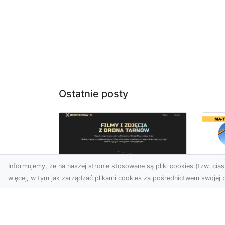
Ostatnie posty
Informujemy, że na naszej stronie stosowane są pliki cookies (tzw. ciast
więcej, w tym jak zarządzać plikami cookies za pośrednictwem swojej p
Us
Zdjęcia z drona
Tr
Tarnów – przyszłość
Ma
wizualnej komunikacji