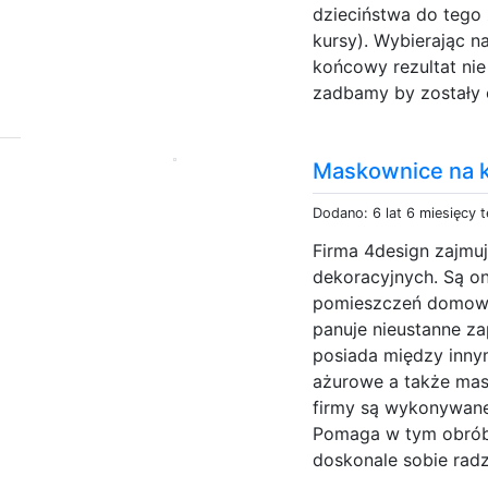
dzieciństwa do tego 
kursy). Wybierając n
końcowy rezultat nie
zadbamy by zostały 
Maskownice na k
Dodano: 6 lat 6 miesięcy 
Firma 4design zajmuj
dekoracyjnych. Są on
pomieszczeń domowyc
panuje nieustanne za
posiada między innym
ażurowe a także mas
firmy są wykonywane 
Pomaga w tym obrób
doskonale sobie radzi