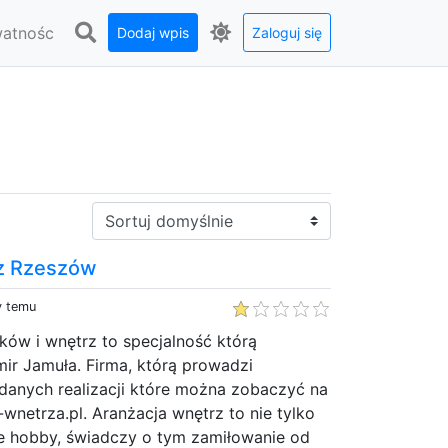
watnośc
Dodaj wpis
Zaloguj się
Sortuj:
rz Rzeszów
y temu
ków i wnętrz to specjalność którą
ir Jamuła. Firma, którą prowadzi
udanych realizacji które można zobaczyć na
wnetrza.pl. Aranżacja wnętrz to nie tylko
że hobby, świadczy o tym zamiłowanie od