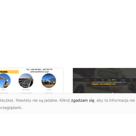
eczka). Niestety nie są jadalne. Kliknij
zgadzam się
, aby ta informacja nie 
rzeglądarki.
ługi Wywrotek i
ansportu
FHU XMar – Twoje
teriałów Sypkich w
Bezpieczeństwo i