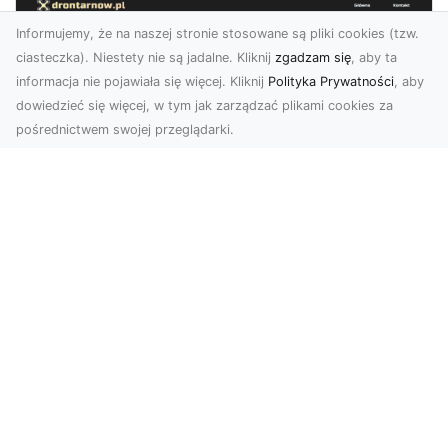
Informujemy, że na naszej stronie stosowane są pliki cookies (tzw.
ciasteczka). Niestety nie są jadalne. Kliknij
zgadzam się
, aby ta
informacja nie pojawiała się więcej. Kliknij
Polityka Prywatności
, aby
dowiedzieć się więcej, w tym jak zarządzać plikami cookies za
pośrednictwem swojej przeglądarki.
Zdjęcia z drona Tarnów – przyszłość
wizualnej komunikacji
Współczesne technologie umożliwiają spojrzenie
na świat z zupełnie nowej perspektywy. Firma
Dron T...