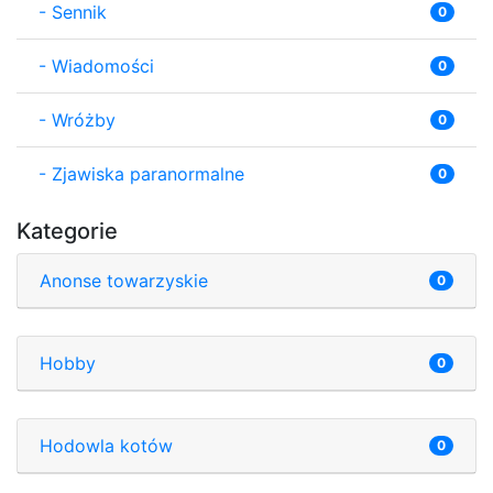
-
Sennik
0
-
Wiadomości
0
-
Wróżby
0
-
Zjawiska paranormalne
0
Kategorie
Anonse towarzyskie
0
Hobby
0
Hodowla kotów
0