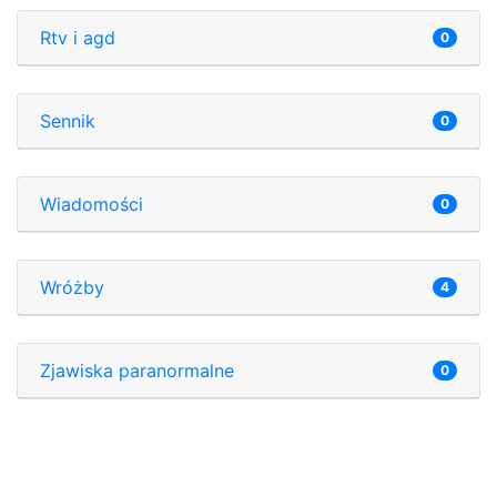
Rtv i agd
0
Sennik
0
Wiadomości
0
Wróżby
4
Zjawiska paranormalne
0