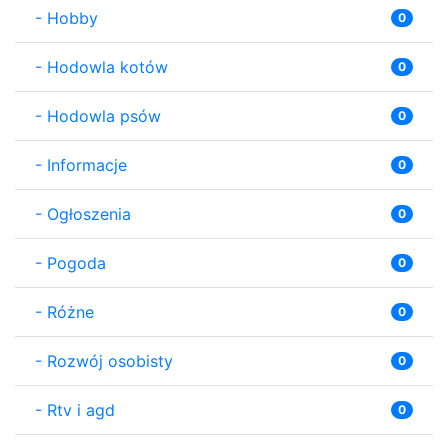
-
Hobby
0
-
Hodowla kotów
0
-
Hodowla psów
0
-
Informacje
0
-
Ogłoszenia
0
-
Pogoda
0
-
Różne
0
-
Rozwój osobisty
0
-
Rtv i agd
0